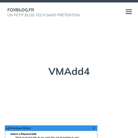
Aller
FOXBLOG.FR
au
Ouvri
UN PETIT BLOG TECH SANS PRÉTENTION
contenu
le
menu
VMAdd4