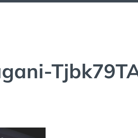
agani-Tjbk79T