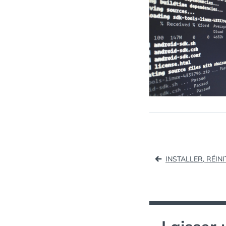
Naviga
INSTALLER, RÉI
de
l’article