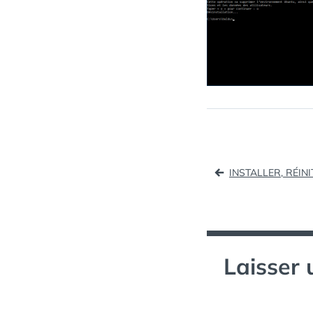
Naviga
INSTALLER, RÉI
de
l’article
Laisser