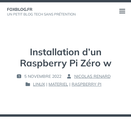
Aller
FOXBLOG.FR
au
Ouvri
UN PETIT BLOG TECH SANS PRÉTENTION
contenu
le
menu
Installation d’un
Raspberry Pi Zéro w
5 NOVEMBRE 2022
NICOLAS RENARD
PUBLIÉ
PAR :
LINUX
|
MATERIEL
|
RASPBERRY PI
LE :
PUBLIÉ
DANS