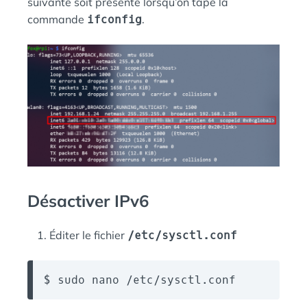
suivante soit présente lorsqu’on tape la
commande
ifconfig
.
Désactiver IPv6
Éditer le fichier
/etc/sysctl.conf
$ sudo nano /etc/sysctl.conf