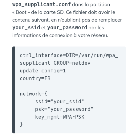
wpa_supplicant.conf
dans la partition
« Boot » de la carte SD. Ce fichier doit avoir le
contenu suivant, en n’oubliant pas de remplacer
your_ssid
et
your_password
par les
informations de connexion à votre réseau.
ctrl_interface=DIR=/var/run/wpa_
supplicant GROUP=netdev
update_config=1
country=FR
network={
     ssid="your_ssid"
     psk="your_password"
     key_mgmt=WPA-PSK
}